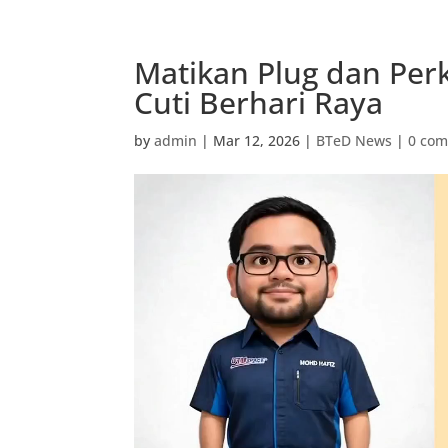
Matikan Plug dan Per
Cuti Berhari Raya
by
admin
|
Mar 12, 2026
|
BTeD News
|
0 co
Video
Player