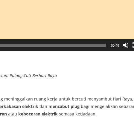
00:48
elum
Pulang
Cuti
Berhari
Raya
g meninggalkan ruang kerja untuk bercuti menyambut Hari
Raya
,
rkakasan elektrik
dan
mencabut plug
bagi mengelakkan sebara
ran
atau
kebocoran elektrik
semasa ketiadaan.